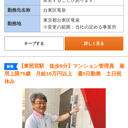
変更することがあります。
勤務先名称
台東区竜泉
東京都台東区竜泉
勤務地
※変更の範囲：当社の定める事業所
キープする
詳しく見る
【東照宮駅 徒歩9分】マンション管理員 雇
新着
用上限75歳 月給16万円以上 週5日勤務 土日祝
休み