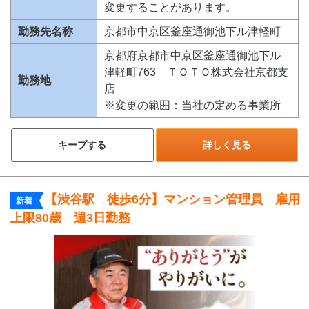
変更することがあります。
勤務先名称
京都市中京区釜座通御池下ル津軽町
京都府京都市中京区釜座通御池下ル
津軽町763 ＴＯＴＯ株式会社京都支
勤務地
店
※変更の範囲：当社の定める事業所
キープする
詳しく見る
【渋谷駅 徒歩6分】マンション管理員 雇用
新着
上限80歳 週3日勤務