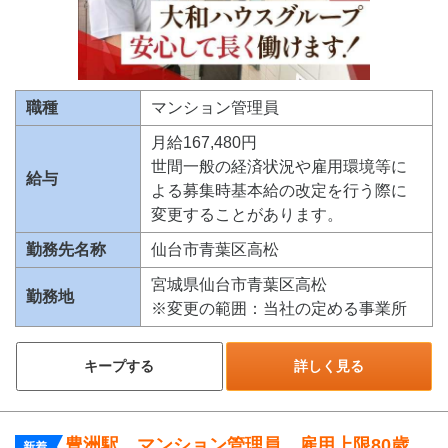
職種
マンション管理員
月給167,480円
世間一般の経済状況や雇用環境等に
給与
よる募集時基本給の改定を行う際に
変更することがあります。
勤務先名称
仙台市青葉区高松
宮城県仙台市青葉区高松
勤務地
※変更の範囲：当社の定める事業所
キープする
詳しく見る
豊洲駅 マンション管理員 雇用上限80歳
新着