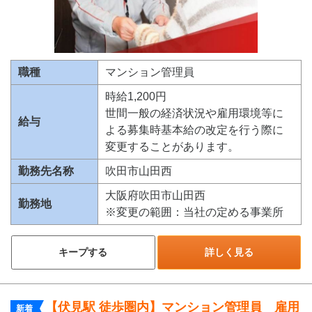
職種
マンション管理員
時給1,200円
世間一般の経済状況や雇用環境等に
給与
よる募集時基本給の改定を行う際に
変更することがあります。
勤務先名称
吹田市山田西
大阪府吹田市山田西
勤務地
※変更の範囲：当社の定める事業所
キープする
詳しく見る
【伏見駅 徒歩圏内】マンション管理員 雇用
新着