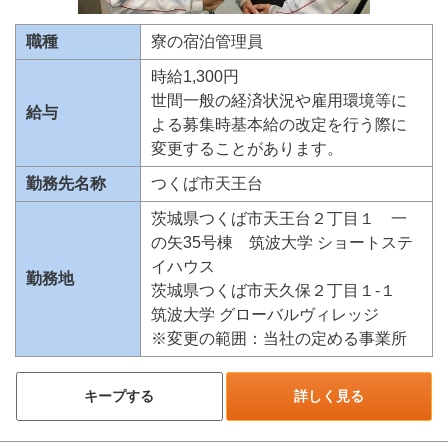
職種
寮の宿泊管理員
時給1,300円
世間一般の経済状況や雇用環境等に
給与
よる募集時基本給の改定を行う際に
変更することがあります。
勤務先名称
つくば市天王台
茨城県つくば市天王台２丁目１ 一
の矢35号棟 筑波大学 ショートステ
イハウス
勤務地
茨城県つくば市天久保２丁目１-１
筑波大学 グローバルヴィレッジ
※変更の範囲：当社の定める事業所
キープする
詳しく見る