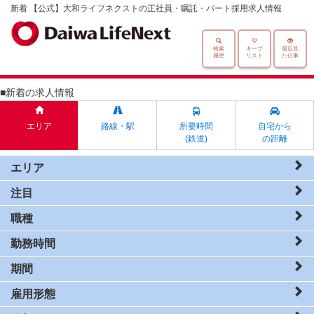
新着 【公式】大和ライフネクストの正社員・嘱託・パート採用求人情報
検索
キープ
最近見
履歴
リスト
た仕事
■新着の求人情報
エリア
路線・駅
所要時間
自宅から
(鉄道)
の距離
エリア
注目
職種
勤務時間
期間
雇用形態