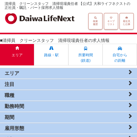
清掃員 クリーンスタッフ 清掃現場責任者 【公式】大和ライフネクストの
正社員・嘱託・パート採用求人情報
検索
キープ
最近見
履歴
リスト
た仕事
■清掃員 クリーンスタッフ 清掃現場責任者の求人情報
エリア
路線・駅
所要時間
自宅から
(鉄道)
の距離
エリア
注目
職種
勤務時間
期間
雇用形態