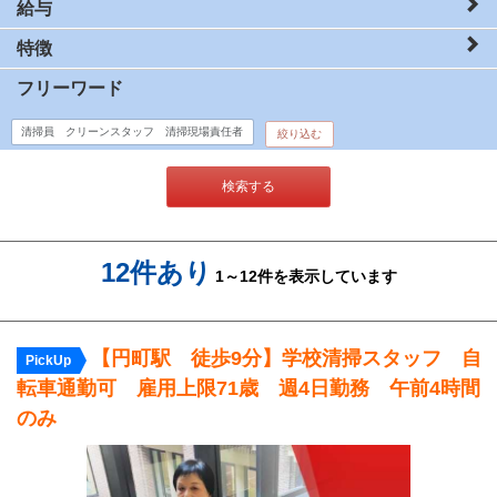
給与
特徴
フリーワード
絞り込む
検索する
12件あり
1～12件を表示しています
【円町駅 徒歩9分】学校清掃スタッフ 自
PickUp
転車通勤可 雇用上限71歳 週4日勤務 午前4時間
のみ