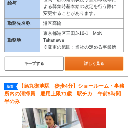
給与
よる募集時基本給の改定を行う際に
変更することがあります。
勤務先名称
港区高輪
東京都港区三田3-16-1 MoN
勤務地
Takanawa
※変更の範囲：当社の定める事業所
キープする
詳しく見る
【烏丸御池駅 徒歩4分】ショールーム・事務
新着
所内の清掃員 雇用上限71歳 駅チカ 午前5時間
半のみ