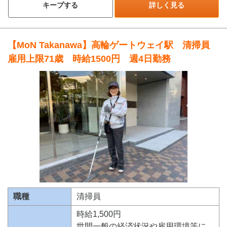
キープする
詳しく見る
【MoN Takanawa】高輪ゲートウェイ駅 清掃員
雇用上限71歳 時給1500円 週4日勤務
職種
清掃員
時給1,500円
世間一般の経済状況や雇用環境等に